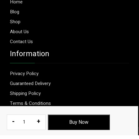
Home
Blog
Shop
About Us
Contact Us
Information
Privacy Policy
Guaranteed Delivery
Shipping Policy
Terms & Conditions
एसिडिटी
-
+
Buy Now
का
© 2026 Aggripure.
Design by
Webseeks.com
परमानेंट