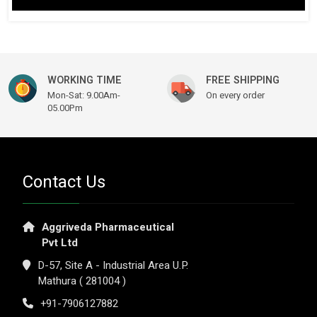
$ 149.61.
$ 115.14.
WORKING TIME
FREE SHIPPING
Mon-Sat: 9.00Am-
On every order
05.00Pm
Contact Us
Aggriveda Pharmaceutical
Pvt Ltd
D-57, Site A - Industrial Area U.P.
Mathura ( 281004 )
+91-7906127882