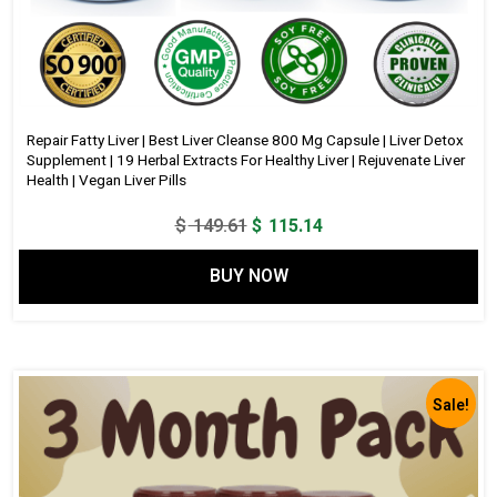
Repair Fatty Liver | Best Liver Cleanse 800 Mg Capsule | Liver Detox
Supplement | 19 Herbal Extracts For Healthy Liver | Rejuvenate Liver
Health | Vegan Liver Pills
Original
Current
$
149.61
$
115.14
price
price
BUY NOW
was:
is:
$ 149.61.
$ 115.14.
Sale!