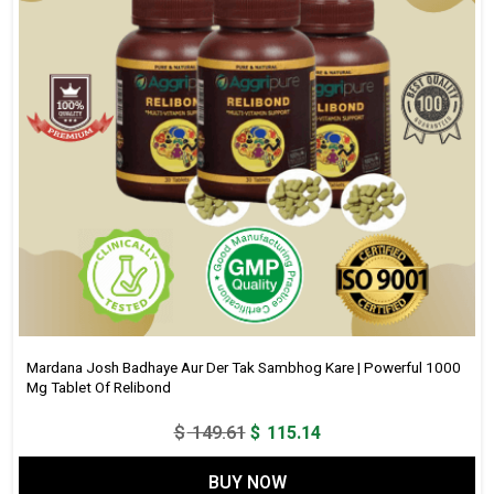
Mardana Josh Badhaye Aur Der Tak Sambhog Kare | Powerful 1000
Mg Tablet Of Relibond
Original
Current
$
149.61
$
115.14
price
price
BUY NOW
was:
is: