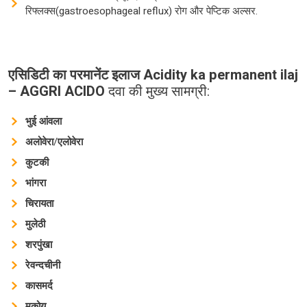
रिफ्लक्स(gastroesophageal reflux) रोग और पेप्टिक अल्सर.
एसिडिटी
का
परमानेंट
इलाज Acidity ka permanent ilaj
– AGGRI ACIDO
दवा की मुख्य सामग्री:
भुई
आंवला
अलोवेरा
/
एलोवेरा
कुटकी
भांगरा
चिरायता
मुलेठी
शरपुंखा
रेवन्दचीनी
कासमर्द
मकोय