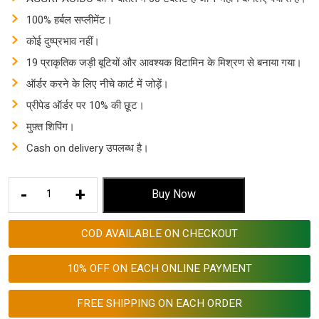
100% हर्बल सप्लीमेंट।
कोई दुष्प्रभाव नहीं।
19 प्राकृतिक जड़ी बूटियों और आवश्यक विटामिन के मिश्रण से बनाया गया।
ऑर्डर करने के लिए नीचे कार्ट में जोड़ें।
प्रीपेड ऑर्डर पर 10% की छूट।
मुफ़्त शिपिंग।
Cash on delivery उपलब्ध है।
एसिडिटी
-
+
Buy Now
का
परमानेंट
COD AVAILABLE ON CHECKOUT
इलाज
Acidity
10% OFF ON EACH ONLINE PAYMENT
ka
permanent
FREE SHIPPING ON EACH ORDER
ilaj