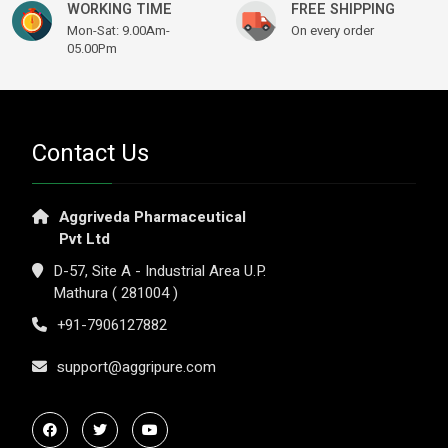
WORKING TIME
FREE SHIPPING
Mon-Sat: 9.00Am-
On every order
05.00Pm
Contact Us
Aggriveda Pharmaceutical
Pvt Ltd
D-57, Site A - Industrial Area U.P.
Mathura ( 281004 )
+91-7906127882
support@aggripure.com