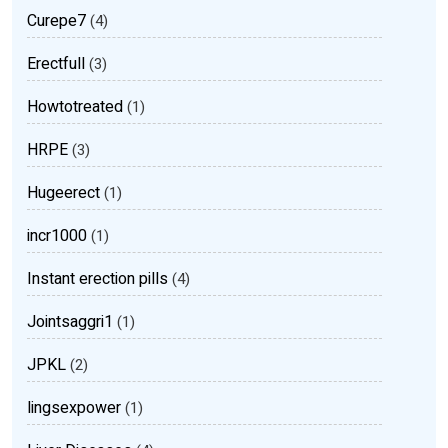
Curepe7
(4)
Erectfull
(3)
Howtotreated
(1)
HRPE
(3)
Hugeerect
(1)
incr1000
(1)
Instant erection pills
(4)
Jointsaggri1
(1)
JPKL
(2)
lingsexpower
(1)