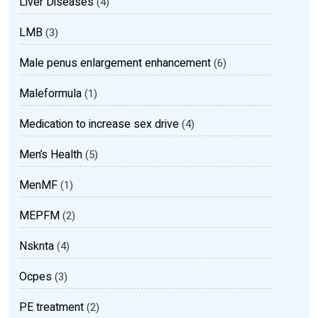
Liver Diseases
(4)
LMB
(3)
Male penus enlargement enhancement
(6)
Maleformula
(1)
Medication to increase sex drive
(4)
Men’s Health
(5)
MenMF
(1)
MEPFM
(2)
Nsknta
(4)
Ocpes
(3)
PE treatment
(2)