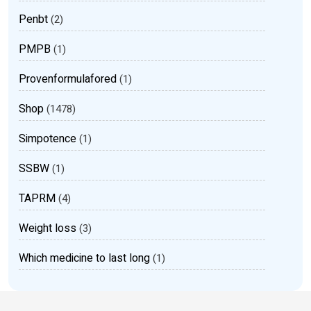
Penbt
(2)
PMPB
(1)
Provenformulafored
(1)
Shop
(1478)
Simpotence
(1)
SSBW
(1)
TAPRM
(4)
Weight loss
(3)
Which medicine to last long
(1)