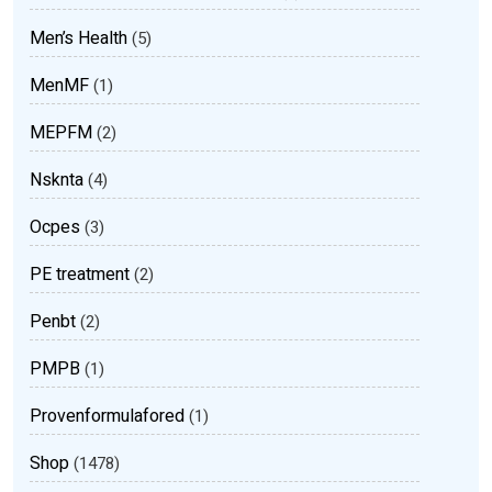
Men’s Health
(5)
MenMF
(1)
MEPFM
(2)
Nsknta
(4)
Ocpes
(3)
PE treatment
(2)
Penbt
(2)
PMPB
(1)
Provenformulafored
(1)
Shop
(1478)