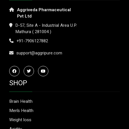
Aggriveda Pharmaceutical
Pvt Ltd
D-57, Site A - Industrial Area U.P.
Mathura ( 281004 )
+91-7906127882
support@aggripure.com
SHOP
Brain Health
Men’s Health
Weight loss
Acidity