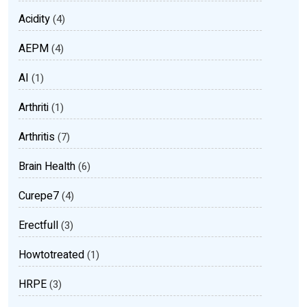
Acidity
(4)
AEPM
(4)
AI
(1)
Arthriti
(1)
Arthritis
(7)
Brain Health
(6)
Curepe7
(4)
Erectfull
(3)
Howtotreated
(1)
HRPE
(3)