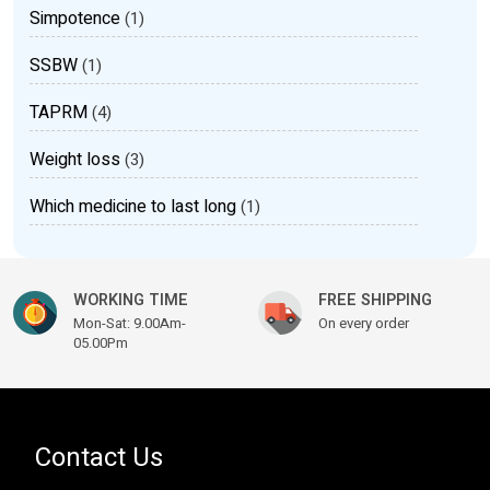
Simpotence
(1)
SSBW
(1)
TAPRM
(4)
Weight loss
(3)
Which medicine to last long
(1)
WORKING TIME
FREE SHIPPING
Mon-Sat: 9.00Am-
On every order
05.00Pm
Contact Us