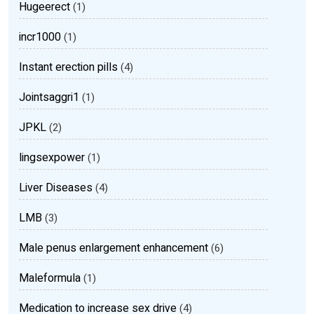
Hugeerect
(1)
incr1000
(1)
Instant erection pills
(4)
Jointsaggri1
(1)
JPKL
(2)
lingsexpower
(1)
Liver Diseases
(4)
LMB
(3)
Male penus enlargement enhancement
(6)
Maleformula
(1)
Medication to increase sex drive
(4)