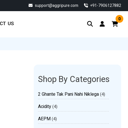
support@aggripure.com
‎+91-7906127882
0
CT US
Shop By Categories
2 Ghante Tak Pani Nahi Niklega
(4)
Acidity
(4)
AEPM
(4)