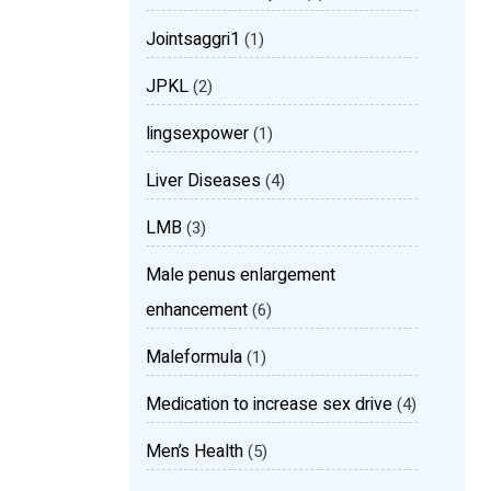
Jointsaggri1
(1)
JPKL
(2)
lingsexpower
(1)
Liver Diseases
(4)
LMB
(3)
Male penus enlargement
enhancement
(6)
Maleformula
(1)
Medication to increase sex drive
(4)
Men’s Health
(5)