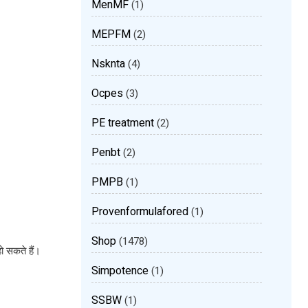
MenMF
(1)
MEPFM
(2)
Nsknta
(4)
Ocpes
(3)
PE treatment
(2)
Penbt
(2)
PMPB
(1)
Provenformulafored
(1)
Shop
(1478)
ो सकते हैं।
Simpotence
(1)
SSBW
(1)