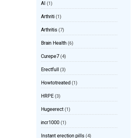
AI
(1)
Arthriti
(1)
Arthritis
(7)
Brain Health
(6)
Curepe7
(4)
Erectfull
(3)
Howtotreated
(1)
HRPE
(3)
Hugeerect
(1)
incr1000
(1)
Instant erection pills
(4)