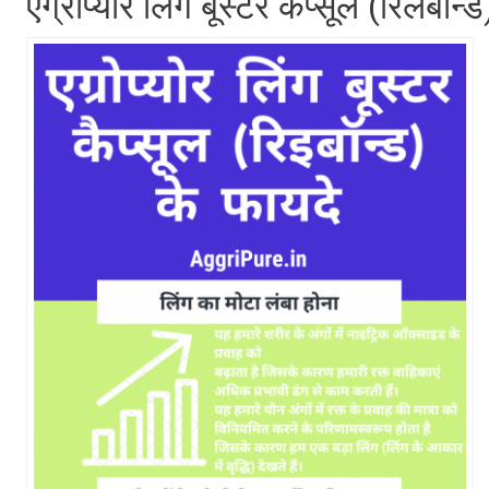
एग्रीप्योर लिंग बूस्टर कैप्सूल (रिलेबॉन