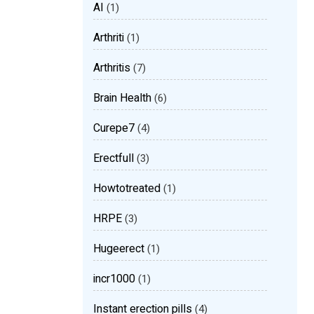
AI
(1)
Arthriti
(1)
Arthritis
(7)
Brain Health
(6)
Curepe7
(4)
Erectfull
(3)
Howtotreated
(1)
HRPE
(3)
Hugeerect
(1)
incr1000
(1)
Instant erection pills
(4)