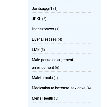
Jointsaggri1
(1)
JPKL
(2)
lingsexpower
(1)
Liver Diseases
(4)
LMB
(3)
Male penus enlargement
enhancement
(6)
Maleformula
(1)
Medication to increase sex drive
(4)
Men’s Health
(5)