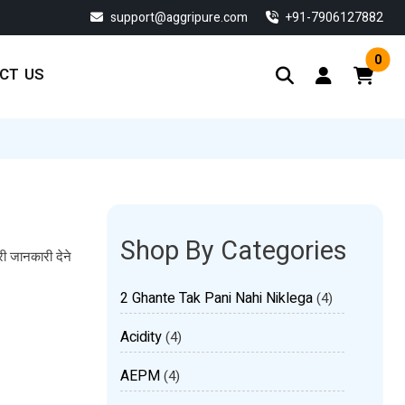
support@aggripure.com
‎+91-7906127882
0
CT US
Shop By Categories
पूरी जानकारी देने
2 Ghante Tak Pani Nahi Niklega
(4)
Acidity
(4)
AEPM
(4)