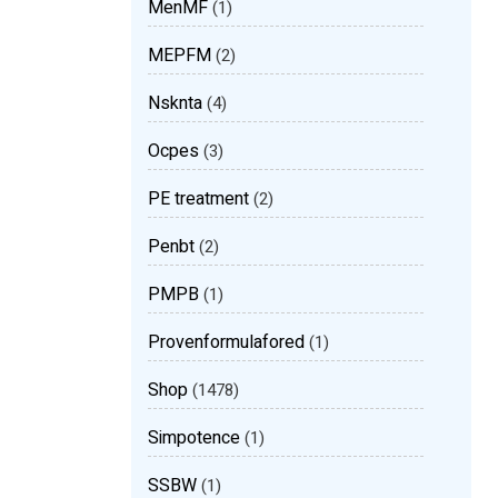
MenMF
(1)
MEPFM
(2)
Nsknta
(4)
Ocpes
(3)
PE treatment
(2)
Penbt
(2)
PMPB
(1)
Provenformulafored
(1)
Shop
(1478)
Simpotence
(1)
SSBW
(1)